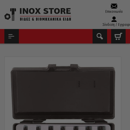
Επικοινωνία
Σύνδεση / Εγγραφ
ΑΡΧΙΚΉ
ΚΑΣΕΤΊΝΕΣ ΕΡΓΑΛΕΊΩΝ & ΚΑΡΥΔΆΚΙΑ
ΣΕΤ ΚΑΡΥΔΆΚΙΑ ΆΛΛΕΝ TORX
ΚΑΡΥΔΆΚΙΑ ALLEN TORX ΑΈΡΟΣ 1/2 ΣΕΤ FORCE 10 ΤΕΜ. 41013