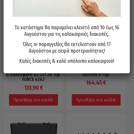
Το κατάστημα θα παραμείνει κλειστό από 10 έως 16
Αυγούστου για τις καλοκαιρινές διακοπές.
Όλες οι παραγγελίες θα εκτελεστούν από 17
Αυγούστου με σειρά προτεραιότητας!
Καλές διακοπές & καλό υπόλοιπο καλοκαιριού!
Καρυδάκια Αέρος ALLEN – TORX
Καρυδάκια Allen Torx 1/2 Σετ
& Πολύσφηνα 1/2 Σετ 26 Τεμ.
GEDORE 9 Tεμ.
FORCE 4267
164,45
€
133,90
€
Προσθήκη στο καλάθι
Προσθήκη στο καλάθι