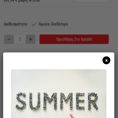
(
41,94
€
χωρίς Φ.Π.Α)
Άμεσα διαθέσιμο
Διαθεσιμότητα:
Προσθήκη Στο Καλάθι
×
ΠΕΡΙΓΡΑΦΉ
ΚΑΡΥΔΑΚΙΑ ALLEN : Τ20-Τ25-Τ27-Τ30-
Τ40-Τ45-Τ50-Τ55-Τ60-Τ70 (x60mmL)
Σχετικά προϊόντα