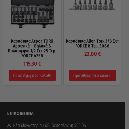
Καρυδάκια Αέρος TORX
Καρυδάκια Allen Torx 3/8 Σετ
Αρσενικά – Θηλυκά &
FORCE 8 Τεμ. 3086
Πολύσφηνα 1/2 Σετ 25 Τεμ.
22,00
€
FORCE 4256
115,30
€
Προσθήκη στο καλάθι
Προσθήκη στο καλάθι
ΕΠΙΚΟΙΝΩΝΊΑ
Νέα Mοναστηριού 68, Θεσσαλονίκη 563 34