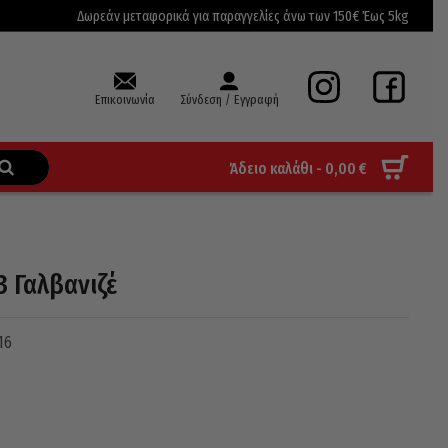
Δωρεάν μεταφορικά για παραγγελίες άνω των 150€ Έως 5kg
Επικοινωνία
Σύνδεση / Εγγραφή
Άδειο καλάθι -
0,00
€
 Γαλβανιζέ
16
e
e: