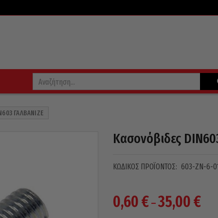
N603 ΓΑΛΒΑΝΙΖΈ
Κασονόβιδες DIN603
ΚΩΔΙΚΌΣ ΠΡΟΪΌΝΤΟΣ:
603-ZN-6-0
Pric
0,60
€
35,00
€
–
rang