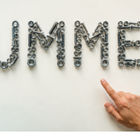
6
x
90
(10 τεμ)
6
x
100
(10 τεμ)
6
x
110
(10 τεμ)
6
x
120
(10 τεμ)
6
x
140
(10 τεμ)
0,60
€
(
0,48
€
χωρίς Φ.Π.Α)
Άμεσα διαθέ
Διαθεσιμότητα: