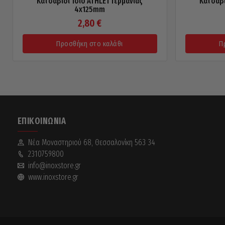
Κατσαβίδι Ίσιο ATHLET Γερμανίας
Κατσαβί
4x125mm
2,80
€
Προσθήκη στο καλάθι
Π
ΕΠΙΚΟΙΝΩΝΊΑ
Νέα Mοναστηριού 68, Θεσσαλονίκη 563 34
2310759800
info@inoxstore.gr
www.inoxstore.gr