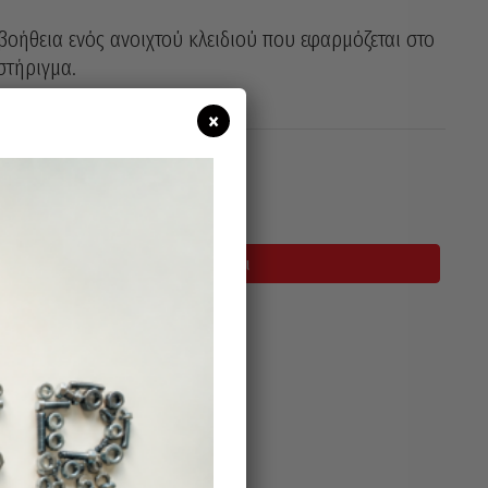
βοήθεια ενός ανοιχτού κλειδιού που εφαρμόζεται στο
στήριγμα.
×
σιμο
Προσθήκη Στο Καλάθι