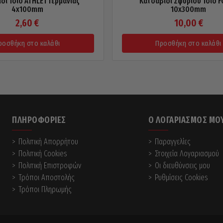
δι Ίσιο ATHLET Γερμανίας
Κατσαβίδι Σφυριού Ίσιο 
4x100mm
10x300mm
2,60
€
10,00
€
ροσθήκη στο καλάθι
Προσθήκη στο καλάθι
ΠΛΗΡΟΦΟΡΊΕΣ
Ο ΛΟΓΑΡΙΑΣΜΌΣ ΜΟ
Πολιτική Απορρήτου
Παραγγελίες
Πολιτική Cookies
Στοιχεία Λογαριασμού
Πολιτική Επιστροφών
Οι διευθύνσεις μου
Τρόποι Αποστολής
Ρυθμίσεις Cookies
Τρόποι Πληρωμής