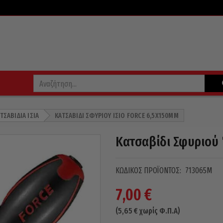
ΤΣΑΒΊΔΙΑ ΊΣΙΑ
ΚΑΤΣΑΒΊΔΙ ΣΦΥΡΙΟΎ ΊΣΙΟ FORCE 6,5X150MM
Κατσαβίδι Σφυριού 
ΚΩΔΙΚΌΣ ΠΡΟΪΌΝΤΟΣ:
713065M
7,00
€
(
5,65
€
χωρίς Φ.Π.Α)