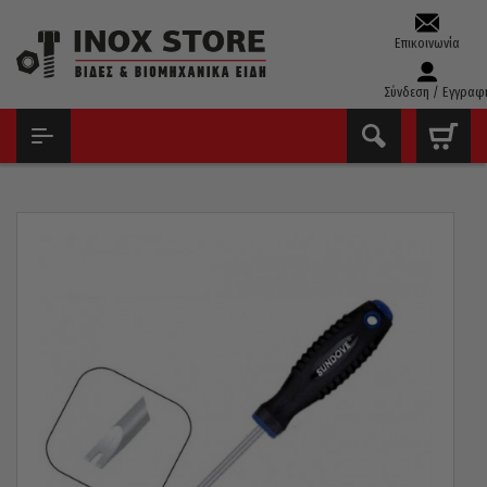
Επικοινωνία
Σύνδεση / Εγγραφ
ΑΡΧΙΚΉ
ΕΡΓΑΛΕΊΑ ΧΕΙΡΌΣ - ΑΝΑΛΏΣΙΜΑ
ΚΑΤΣΑΒΊΔΙΑ
ΚΑΤΣΑΒΊΔΙΑ SPANNER
ΚΑΤΣΑΒΊΔΙ SPANNER SUNDOVE TAIWAN 4X100MM