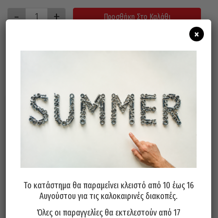
Προσθήκη Στο Καλάθι
×
Σχετικά προϊόντα
Το κατάστημα θα παραμείνει κλειστό από 10 έως 16
Αυγούστου για τις καλοκαιρινές διακοπές.
Κατσαβίδι Spanner SUNDOVE
Κατσαβίδι Spanner SUNDOVE
Taiwan 10x100mm
Taiwan 8x100mm
Όλες οι παραγγελίες θα εκτελεστούν από 17