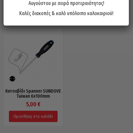
6,00
€
6,00
€
Αυγούστου με σειρά προτεραιότητας!
Καλές διακοπές & καλό υπόλοιπο καλοκαιριού!
Προσθήκη στο καλάθι
Προσθήκη στο καλάθι
Κατσαβίδι Spanner SUNDOVE
Taiwan 6x100mm
5,00
€
Προσθήκη στο καλάθι