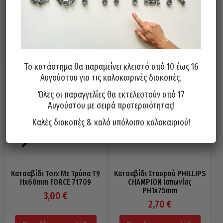
Σχετικά προϊόντα
Το κατάστημα θα παραμείνει κλειστό από 10 έως 16
Αυγούστου για τις καλοκαιρινές διακοπές.
Όλες οι παραγγελίες θα εκτελεστούν από 17
Αυγούστου με σειρά προτεραιότητας!
Καλές διακοπές & καλό υπόλοιπο καλοκαιριού!
Κατσαβίδι Torx Με Τρύπα Τ9
Κατσαβίδι Σταυρού PHILLIPS
Ηx60mm FORCE 71709
CHAMPION Ιαπωνίας
PH1x75mm
3,00
€
2,70
€