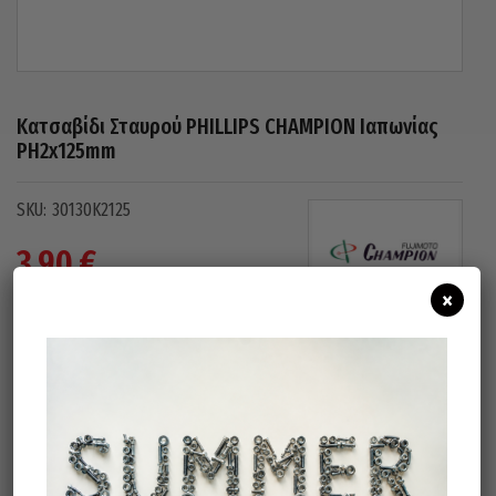
Κατσαβίδι Σταυρού PHILLIPS CHAMPION Ιαπωνίας
PH2x125mm
30130K2125
3,90
€
×
(
3,15
€
χωρίς Φ.Π.Α)
Άμεσα διαθέσιμο
Διαθεσιμότητα:
Προσθήκη Στο Καλάθι