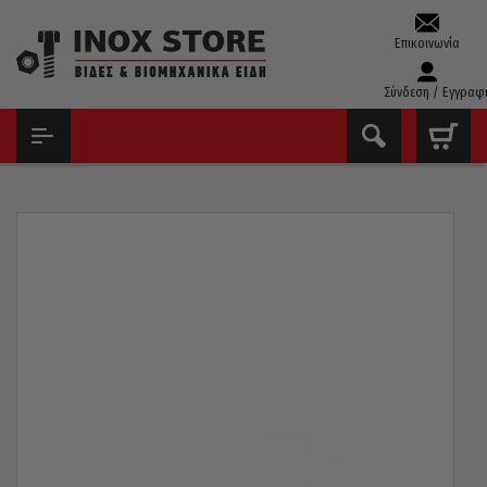
Επικοινωνία
Σύνδεση / Εγγραφ
ΑΡΧΙΚΉ
ΕΡΓΑΛΕΊΑ ΧΕΙΡΌΣ - ΑΝΑΛΏΣΙΜΑ
ΚΑΤΣΑΒΊΔΙΑ
ΚΑΤΣΑΒΊΔΙΑ CHAMPION
ΚΑΤΣΑΒΊΔΙ ΣΤΑΥΡΟΎ PHILLIPS CHAMPION ΙΑΠΩΝΊΑΣ PH2X125MM