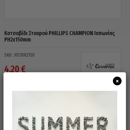
Κατσαβίδι Σταυρού PHILLIPS CHAMPION Ιαπωνίας
PH2x150mm
30130K2150
4,20
€
(
3,39
€
χωρίς Φ.Π.Α)
×
Άμεσα διαθέσιμο
Διαθεσιμότητα:
Προσθήκη Στο Καλάθι