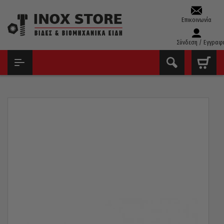
Επικοινωνία
Σύνδεση / Εγγραφ
ΑΡΧΙΚΉ
ΕΡΓΑΛΕΊΑ ΧΕΙΡΌΣ - ΑΝΑΛΏΣΙΜΑ
ΚΑΤΣΑΒΊΔΙΑ
ΚΑΤΣΑΒΊΔΙΑ CHAMPION
ΚΑΤΣΑΒΊΔΙ ΣΤΑΥΡΟΎ PHILLIPS CHAMPION ΙΑΠΩΝΊΑΣ PH2X150MM