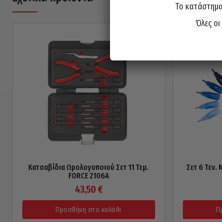
Το κατάστημα 
Όλες οι
Κατσαβίδια Ωρολογοποιού Σετ 11 Τεμ.
Σετ 6 Τεν. 
FORCE 2106A
43,50
€
Προσθήκη στο καλάθι
Π