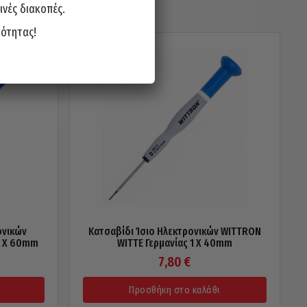
ινές διακοπές.
ιότητας!
ονικών
Κατσαβίδι Ίσιο Ηλεκτρονικών WITTRON
0 X 60mm
WITTE Γερμανίας 1 X 40mm
7,80
€
Προσθήκη στο καλάθι