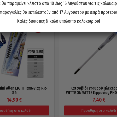
θα παραμείνει κλειστό από 10 έως 16 Αυγούστου για τις καλοκαιρ
 παραγγελίες θα εκτελεστούν από 17 Αυγούστου με σειρά προτερα
Καλές διακοπές & καλό υπόλοιπο καλοκαιριού!
Mini Allen EIGHT Ιαπωνίας RR-
Κατσαβίδι Σταυρού Ηλεκτρ
S6
WITTRON WITTE Γερμανίας PH
14,90
€
7,40
€
ροσθήκη στο καλάθι
Προσθήκη στο καλάθι