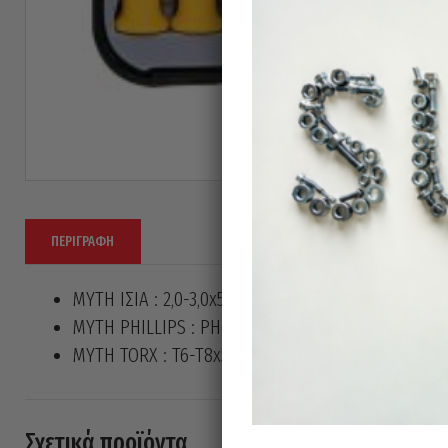
ΠΕΡΙΓΡΑΦΉ
MYTH ΙΣΙΑ : 2,0-3,0x50mm
ΜΥΤΗ PHILLIPS : PH00-PH0x50mm
ΜΥΤΗ TORX : T6-T8x50mm
Σχετικά προϊόντα