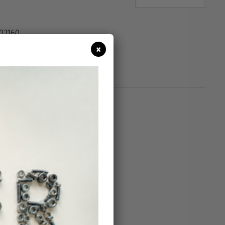
02160
×