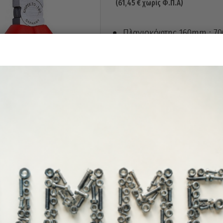
(
61,45
€
χωρίς Φ.Π.Α)
Πλαγιοκόφτης 160mm : 70
Πένσα 180mm : 0302180
Μυτοτσίμπιδο : 2612200
Εξαντλημένο
Διαθεσιμότητα: