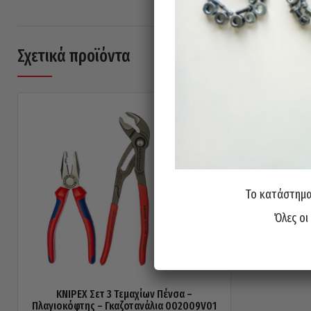
Σχετικά προϊόντα
Το κατάστημα 
Όλες οι
KNIPEX Σετ 3 Τεμαχίων Πένσα –
Πλαγιοκόφτης – Γκαζοτανάλια 002009V01