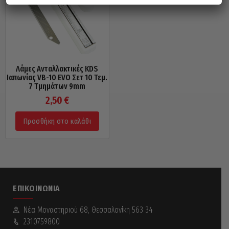
Λάμες Ανταλλακτικές KDS
Ιαπωνίας VB-10 EVO Σετ 10 Τεμ.
7 Τμημάτων 9mm
2,50
€
Προσθήκη στο καλάθι
ΕΠΙΚΟΙΝΩΝΊΑ
Νέα Mοναστηριού 68, Θεσσαλονίκη 563 34
2310759800