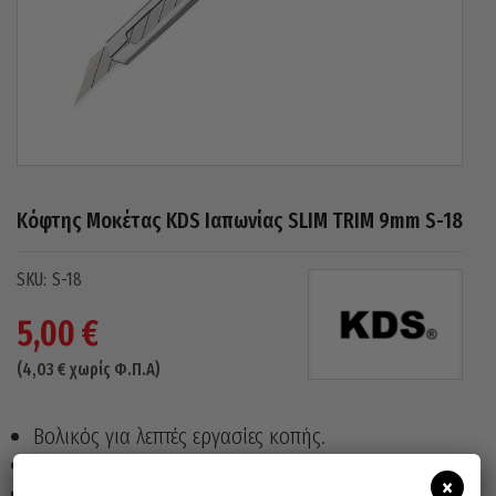
Κόφτης Μοκέτας KDS Ιαπωνίας SLIM TRIM 9mm S-18
S-18
5,00
€
(
4,03
€
χωρίς Φ.Π.Α)
Βολικός για λεπτές εργασίες κοπής.
Με ειδική λεπίδα γωνίας 30˚.
×
Λάμα 74x9x0,38mm.