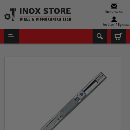
Επικοινωνία
Σύνδεση / Εγγραφ
ΑΡΧΙΚΉ
ΕΡΓΑΛΕΊΑ ΧΕΙΡΌΣ - ΑΝΑΛΏΣΙΜΑ
ΚΌΦΤΕΣ ΜΟΚΈΤΑΣ & ΤΖΑΜΙΏΝ - ΞΎΣΤΡΕΣ
ΚΌΦΤΗΣ ΜΟΚΈΤΑΣ KDS ΙΑΠΩΝΊΑΣ SLIM TRIM 9MM S-18