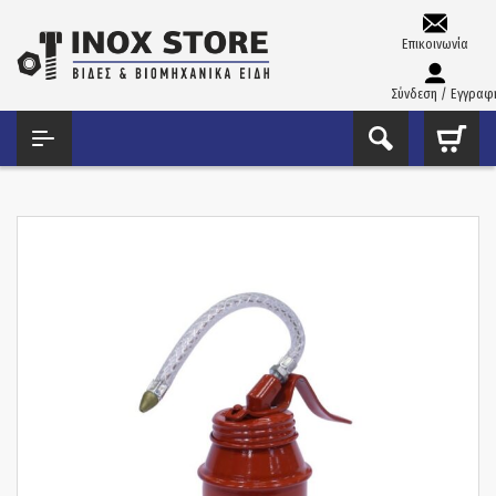
Επικοινωνία
Σύνδεση / Εγγραφ
ΑΡΧΙΚΉ
ΕΡΓΑΛΕΊΑ ΧΕΙΡΌΣ - ΑΝΑΛΏΣΙΜΑ
ΛΑΔΙΚΆ - ΨΕΚΑΣΤΉΡΕΣ
ΛΑΔΙΚΆ
ΛΑΔΙΚΌ PRESSOL ΓΕΡΜΑΝΊΑΣ 125ML 05121