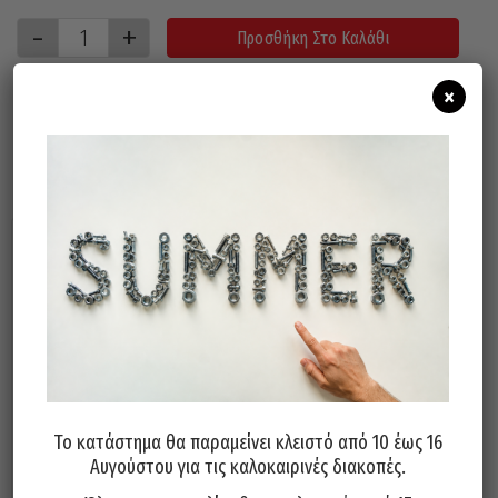
Προσθήκη Στο Καλάθι
×
Σχετικά προϊόντα
Το κατάστημα θα παραμείνει κλειστό από 10 έως 16
Σιδηροπρίονο Πλαστική Λαβή
Σετ 2 Λάμες Για Μίνι
Αυγούστου για τις καλοκαιρινές διακοπές.
300mm INTER 50756011
Σιδηροπρίονα 150mm KAPRIOL
33570