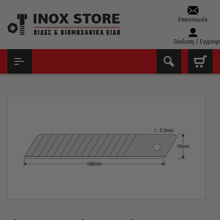
Επικοινωνία
Σύνδεση / Εγγραφ
ΑΡΧΙΚΉ
ΕΡΓΑΛΕΊΑ ΧΕΙΡΌΣ - ΑΝΑΛΏΣΙΜΑ
ΚΌΦΤΕΣ ΜΟΚΈΤΑΣ & ΤΖΑΜΙΏΝ - ΞΎΣΤΡΕΣ
ΛΆΜΕΣ ΑΝΤΑΛΛΑΚΤΙΚΈΣ KDS ΙΑΠΩΝΊΑΣ LB-10W EVO ΣΕΤ 10 ΤΕΜ.
15 ΤΜΗΜΆΤΩΝ 18MM