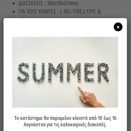
ΔΙΑΣΤΑΣΕΙΣ : 100x18x0,5mm
ΓΙΑ ΤΟΥΣ ΚΟΦΤΕΣ : L-18,L-17RE,L-17YE &
L32
×
Σχετικά προϊόντα
Το κατάστημα θα παραμείνει κλειστό από 10 έως 16
Κόφτης Μοκέτας KDS GC-401
Κόφτης Μοκέτας INTER 18mm
Αυγούστου για τις καλοκαιρινές διακοπές.
18mm