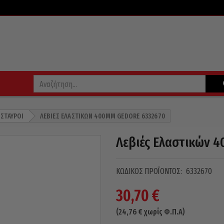
 ΣΤΑΥΡΟΊ
ΛΕΒΙΈΣ ΕΛΑΣΤΙΚΏΝ 400MM GEDORE 6332670
Λεβιές Ελαστικών 
ΚΩΔΙΚΌΣ ΠΡΟΪΌΝΤΟΣ:
6332670
30,70
€
(
24,76
€
χωρίς Φ.Π.Α)