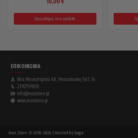
10,00
€
Προσθήκη στο καλάθι
Π
ΕΠΙΚΟΙΝΩΝΊΑ
Νέα Mοναστηριού 68, Θεσσαλονίκη 563 34
2310759800
info@inoxstore.gr
www.inoxstore.gr
Inox Store
2018-2026
| Hosted by
Suge