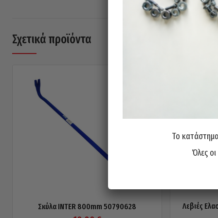
Σχετικά προϊόντα
Το κατάστημα 
Όλες οι
Λεβιές Ελα
Σκύλα INTER 800mm 50790628