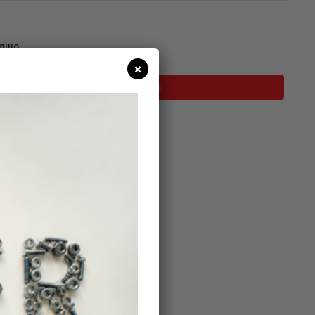
σιμο
×
Προσθήκη Στο Καλάθι