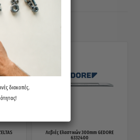
ινές διακοπές.
ιότητας!
ZELTAS
Λεβιές Ελαστικών 300mm GEDORE
6332400