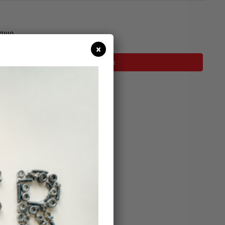
σιμο
×
Προσθήκη Στο Καλάθι