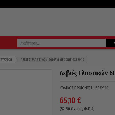
 ΣΤΑΥΡΟΊ
ΛΕΒΙΈΣ ΕΛΑΣΤΙΚΏΝ 600MM GEDORE 6332910
Λεβιές Ελαστικών 
ΚΩΔΙΚΌΣ ΠΡΟΪΌΝΤΟΣ:
6332910
65,10
€
(
52,50
€
χωρίς Φ.Π.Α)