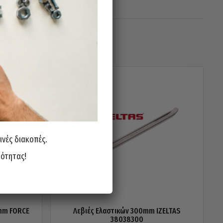
ινές διακοπές.
ιότητας!
mm FORCE
Λεβιές Ελαστικών 300mm IZELTAS
38038300