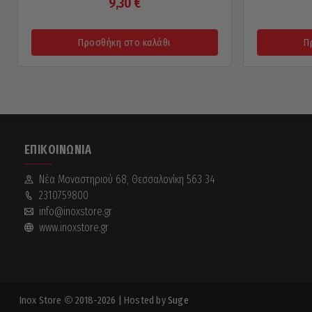
9,30
€
Προσθήκη στο καλάθι
Π
ΕΠΙΚΟΙΝΩΝΊΑ
Νέα Mοναστηριού 68, Θεσσαλονίκη 563 34
2310759800
info@inoxstore.gr
www.inoxstore.gr
Inox Store
2018-2026
| Hosted by
Suge