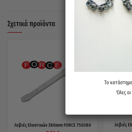
Σχετικά προϊόντα
Το κατάστημα 
Όλες οι
Λεβιές Ε
Λεβιές Ελαστικών 380mm FORCE 750380