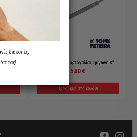
ινές διακοπές.
ιότητας!
γωνη Slim
Λίμα FETEIRA Πορτογαλίας Τρίγωνη 8”
5,60
€
Προσθήκη στο καλάθι
Υ