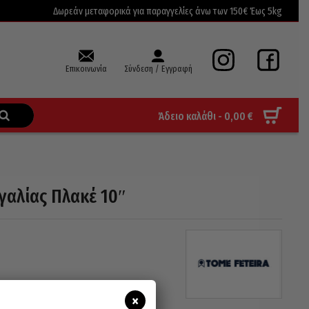
Δωρεάν μεταφορικά για παραγγελίες άνω των 150€ Έως 5kg
Επικοινωνία
Σύνδεση / Εγγραφή
Άδειο καλάθι -
0,00
€
γαλίας Πλακέ 10″
×