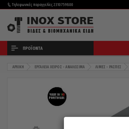
Τηλεφωνικές παραγγελίες
2310759800
ΠΡΟΪΌΝΤΑ
ΑΡΧΙΚΉ
ΕΡΓΑΛΕΊΑ ΧΕΙΡΌΣ - ΑΝΑΛΏΣΙΜΑ
ΛΊΜΕΣ - ΡΆΣΠΕΣ