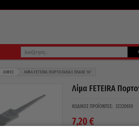
ΛΊΜΕΣ
ΛΊΜΑ FETEIRA ΠΟΡΤΟΓΑΛΊΑΣ ΠΛΑΚΈ 10″
Λίμα FETEIRA Πορτο
ΚΩΔΙΚΌΣ ΠΡΟΪΌΝΤΟΣ:
32320610
7,20
€
(
5,81
€
χωρίς Φ.Π.Α)