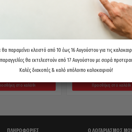
θα παραμείνει κλειστό από 10 έως 16 Αυγούστου για τις καλοκαιρ
 παραγγελίες θα εκτελεστούν από 17 Αυγούστου με σειρά προτερα
Λίμα FETEIRA Πορτογαλίας Τρί
IRA Πορτογαλίας Τρίγωνη 6″
5”
3,80
€
Καλές διακοπές & καλό υπόλοιπο καλοκαιριού!
3,50
€
ροσθήκη στο καλάθι
Προσθήκη στο καλάθι
ΠΛΗΡΟΦΟΡΊΕΣ
Ο ΛΟΓΑΡΙΑΣΜΌΣ ΜΟ