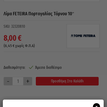
Λίμα FETEIRA Πορτογαλίας Τόρνου 10″
32320810
8,00
€
(
6,45
€
χωρίς Φ.Π.Α)
Άμεσα διαθέσιμο
Διαθεσιμότητα:
Προσθήκη Στο Καλάθι
×