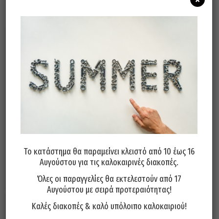
Σχετικά προϊόντα
Λίμα FETEIRA Πορτογαλίας
Λίμα FETEIRA Πορτογαλίας
Τόρνου 12″
Μαχαιρωτή 8″
Το κατάστημα θα παραμείνει κλειστό από 10 έως 16
10,00
€
14,50
€
Αυγούστου για τις καλοκαιρινές διακοπές.
Προσθήκη στο καλάθι
Προσθήκη στο καλάθι
Όλες οι παραγγελίες θα εκτελεστούν από 17
Αυγούστου με σειρά προτεραιότητας!
Καλές διακοπές & καλό υπόλοιπο καλοκαιριού!