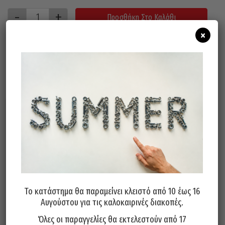
Προσθήκη Στο Καλάθι
×
Σχετικά προϊόντα
Το κατάστημα θα παραμείνει κλειστό από 10 έως 16
Αυγούστου για τις καλοκαιρινές διακοπές.
Λίμα FETEIRA Πορτογαλίας
Λίμα FETEIRA Πορτογαλίας
Τρίγωνη Slim 5”
Πλακέ 5″
Όλες οι παραγγελίες θα εκτελεστούν από 17