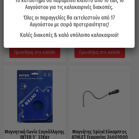
Το κατάστημα θα παραμείνει κλειστό από 10 έως 16
Αυγούστου για τις καλοκαιρινές διακοπές.
Όλες οι παραγγελίες θα εκτελεστούν από 17
Αυγούστου με σειρά προτεραιότητας!
Μαγνητιστής-Απομαγνητιστής
Σκαφάκι Μαγνητικό 150mm
FORCE 88601
FORCE 88001
Καλές διακοπές & καλό υπόλοιπο καλοκαιριού!
8,00
€
9,30
€
Προσθήκη στο καλάθι
Προσθήκη στο καλάθι
Μαγνητική Γωνία Συγκόλλησης
Μαγνήτης Spiral Εύκαμπτος
INTER 5″ 33Kgr
ATHLET Γερμανίας 24601000