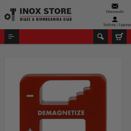
Επικοινωνία
Σύνδεση / Εγγραφ
ΑΡΧΙΚΉ
ΕΡΓΑΛΕΊΑ ΧΕΙΡΌΣ - ΑΝΑΛΏΣΙΜΑ
ΜΑΓΝΉΤΕΣ - ΓΩΝΊΕΣ ΣΥΓΚΌΛΛΗΣΗΣ - ΒΕΝΤΟΎΖΕΣ
ΜΑΓΝΗΤΙΣΤΉΣ – ΑΠΟΜΑΓΝΗΤΙΣΤΉΣ 502470