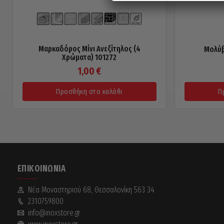
Μαρκαδόρος Μίνι Ανεξίτηλος (4
Μολύβ
Χρώματα) 101272
1,00
€
Προσθήκη στο καλάθι
Π
ΕΠΙΚΟΙΝΩΝΊΑ
Νέα Mοναστηριού 68, Θεσσαλονίκη 563 34
2310759800
info@inoxstore.gr