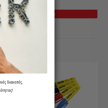
σιμο
Προσθήκη Στο Καλάθι
ινές διακοπές.
ιότητας!