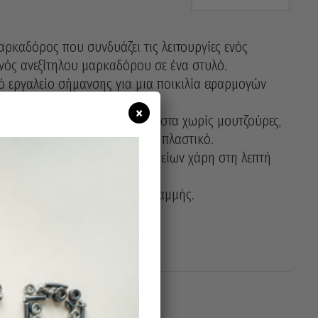
καδόρος που συνδυάζει τις λειτουργίες ενός
νός ανεξίτηλου μαρκαδόρου σε ένα στυλό.
κό εργαλείο σήμανσης για μια ποικιλία εφαρμογών
×
γνώνει γρήγορα γράφει αξιόπιστα χωρίς μουτζούρες,
πως γυαλί, μέταλλο, πέτρα και πλαστικό.
τρησης και δυσπρόσιτων σημείων χάρη στη λεπτή
βα.
και γραφή με στενό πλάτος γραμμής.
εγνώνει γρήγορα.