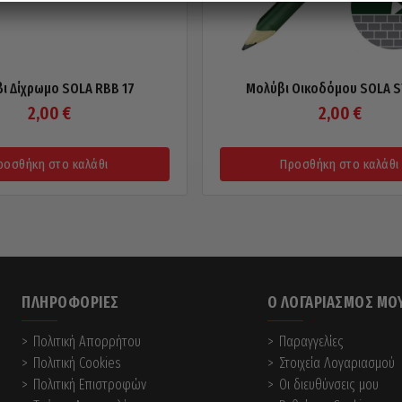
ι Δίχρωμο SOLA RBB 17
Μολύβι Οικοδόμου SOLA S
2,00
€
2,00
€
ροσθήκη στο καλάθι
Προσθήκη στο καλάθι
ΠΛΗΡΟΦΟΡΊΕΣ
Ο ΛΟΓΑΡΙΑΣΜΌΣ ΜΟ
Πολιτική Απορρήτου
Παραγγελίες
Πολιτική Cookies
Στοιχεία Λογαριασμού
Πολιτική Επιστροφών
Οι διευθύνσεις μου