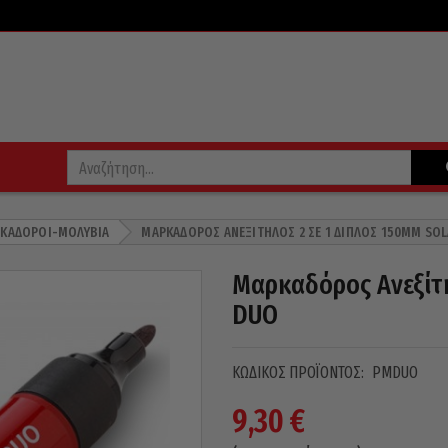
ΚΑΔΌΡΟΙ-ΜΟΛΎΒΙΑ
ΜΑΡΚΑΔΌΡΟΣ ΑΝΕΞΊΤΗΛΟΣ 2 ΣΕ 1 ΔΙΠΛΌΣ 150MM SO
Μαρκαδόρος Ανεξίτη
DUO
ΚΩΔΙΚΌΣ ΠΡΟΪΌΝΤΟΣ:
PMDUO
9,30
€