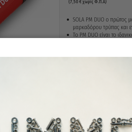
(
7,50
€
χωρίς Φ.Π.Α)
SOLA PM DUO ο πρώτος μαρ
μαρκαδόρου τρύπας και ε
Το PM DUO είναι το ιδανι
μαρκαρίσματος.
Αδιάβροχο μελάνι που στε
σε λεία και στεγνά υλικά ό
Εύκολη σήμανση οπών διά
μύτη από ανοξείδωτο χάλυ
Ακριβής σήμανση, σχέδιο 
Ανθεκτικό στο φως και στ
Χρώμα μαύρο.