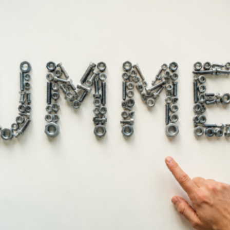
τη.
 όπως για την επισήμανση οπών διάτρησης.
ες κατά τη σήμανση.
ίς καπάκι.
επιφάνειες π.χ. χαρτόνι, μέταλλο, γυαλί, τσιμέντο, σκυρόδεμα
ι την εύκολη μεταφορά και αποθήκευση.