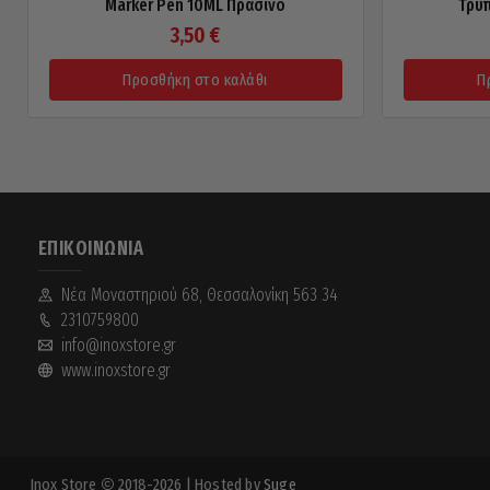
Marker Pen 10ML Πράσινο
Τρύ
3,50
€
Προσθήκη στο καλάθι
Π
ΕΠΙΚΟΙΝΩΝΊΑ
Νέα Mοναστηριού 68, Θεσσαλονίκη 563 34
2310759800
info@inoxstore.gr
www.inoxstore.gr
Inox Store
2018-2026
| Hosted by
Suge