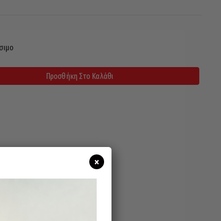
σιμο
Προσθήκη Στο Καλάθι
×