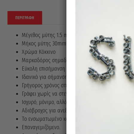
ΠΕΡΙΓΡΑΦΉ
Μέγεθος μύτης 1.5 mm
Μήκος μύτης 30mm
Χρώμα Κόκκινο
Μαρκαδόρος σημαδέματος με μακριά και λεπτή μύ
Εύκολη επισήμανση σημείων με δύσκολη πρόσβαση
Ιδανικό για σήμανση βαθιάς τρύπας και ελέγχου.
Γρήγορος χρόνος στεγνώματος – μειώνει τις κηλίδ
Γράφει χωρίς να στεγνώσει ακόμη και 72 ώρες χωρ
Ισχυρό, μόνιμο, αλλά και μη τοξικό μελάνι.
Αδιάβροχος για ανεξίτηλη γραφή σε σχεδόν όλες τις 
Το ενσωματωμένο καπάκι με κλιπ τσέπης επιτρέπε
Επαναγεμιζόμενο.