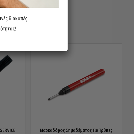
ινές διακοπές.
ιότητας!
SERVICE
Μαρκαδόρος Σημαδέματος Για Τρύπες