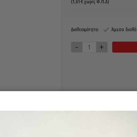
(
1,61
€
χωρίς Φ.Π.Α)
Άμεσα διαθέ
Διαθεσιμότητα: