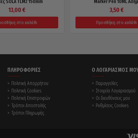
πες SOLA TLM2 150mm
Marker Pen 10ML Ασημ
13,00
€
3,50
€
ροσθήκη στο καλάθι
Προσθήκη στο καλάθι
ΠΛΗΡΟΦΟΡΊΕΣ
Ο ΛΟΓΑΡΙΑΣΜΌΣ ΜΟ
Πολιτική Απορρήτου
Παραγγελίες
Πολιτική Cookies
Στοιχεία Λογαριασμού
Πολιτική Επιστροφών
Οι διευθύνσεις μου
Τρόποι Αποστολής
Ρυθμίσεις Cookies
Τρόποι Πληρωμής