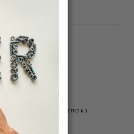
, ξύλο, κόντρα πλακέ, OSB, πλαστικό κ.α.