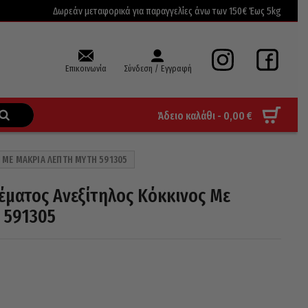
Δωρεάν μεταφορικά για παραγγελίες άνω των 150€ Έως 5kg
Επικοινωνία
Σύνδεση / Εγγραφή
Άδειο καλάθι -
0,00
€
ΜΕ ΜΑΚΡΙΆ ΛΕΠΤΉ ΜΎΤΗ 591305
ματος Ανεξίτηλος Κόκκινος Με
 591305