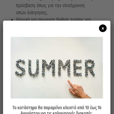
πρόσβαση όπως για την επισήμανση
οπών διάτρησης.
Ιδανικό για σήμανση βαθιάς τρύπας και
ελέγχου.
×
Γρήγορος χρόνος στεγνώματος – μειώνει
τις κηλίδες κατά τη σήμανση.
Γράφει χωρίς να στεγνώσει ακόμη και 72
ώρες χωρίς καπάκι.
Ισχυρό, μόνιμο, αλλά και μη τοξικό
μελάνι.
Αδιάβροχος για ανεξίτηλη γραφή σε
σχεδόν όλες τις επιφάνειες π.χ. χαρτόνι,
μέταλλο, γυαλί, τσιμέντο, σκυρόδεμα,
ξύλο, κόντρα πλακέ, OSB, πλαστικό κ.α.
Το ενσωματωμένο καπάκι με κλιπ τσέπης
Το κατάστημα θα παραμείνει κλειστό από 10 έως 16
επιτρέπει την εύκολη μεταφορά και
Αυγούστου για τις καλοκαιρινές διακοπές.