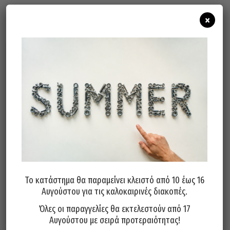
Σχετικά προϊόντα
×
Ματσόλα Μαύρο Λάστιχο
Σφυρί Πλαστικό LUCKHAUS
Καοτσούκ Μεταλλική Λαβή Με
Γερμανίας Ξύλινη Λαβή 60mm
Λάστιχο INTER Φ60mm
53,20
€
Το κατάστημα θα παραμείνει κλειστό από 10 έως 16
6,20
€
Αυγούστου για τις καλοκαιρινές διακοπές.
Προσθήκη στο καλάθι
Προσθήκη στο καλάθι
Όλες οι παραγγελίες θα εκτελεστούν από 17
Αυγούστου με σειρά προτεραιότητας!