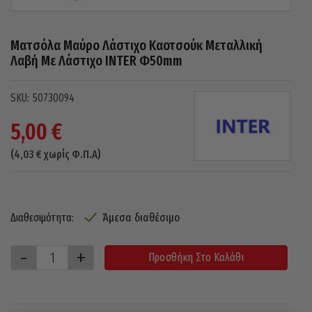
Ματσόλα Μαύρο Λάστιχο Καοτσούκ Μεταλλική
Λαβή Με Λάστιχο INTER Φ50mm
50730094
5,00
€
(
4,03
€
χωρίς Φ.Π.Α)
Άμεσα διαθέσιμο
Διαθεσιμότητα:
Προσθήκη Στο Καλάθι