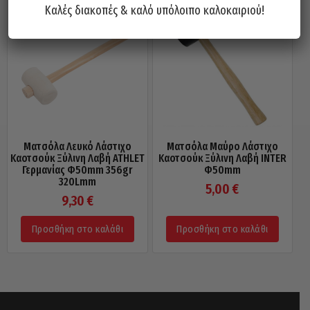
Καλές διακοπές & καλό υπόλοιπο καλοκαιριού!
Ματσόλα Λευκό Λάστιχο
Ματσόλα Μαύρο Λάστιχο
Καοτσούκ Ξύλινη Λαβή ATHLET
Καοτσούκ Ξύλινη Λαβή INTER
Γερμανίας Φ50mm 356gr
Φ50mm
320Lmm
5,00
€
9,30
€
Προσθήκη στο καλάθι
Προσθήκη στο καλάθι