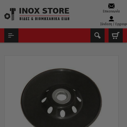
Επικοινωνία
Σύνδεση / Εγγραφ
ΑΡΧΙΚΉ
ΕΡΓΑΛΕΊΑ ΧΕΙΡΌΣ - ΑΝΑΛΏΣΙΜΑ
ΕΞΑΡΤΉΜΑΤΑ ΓΩΝΙΑΚΏΝ ΤΡΟΧΏΝ & ΔΡΑΠΆΝΩΝ
ΜΑΞΙΛΆΡΙ ΓΩΝΙΑΚΟΎ ΤΡΟΧΟΎ 115MM ΝΆΙΛΟΝ M14 POGGI ΙΤΑΛΊΑΣ
338.35