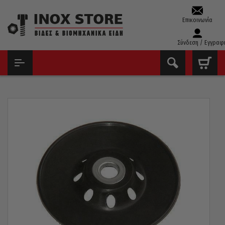
Επικοινωνία
Σύνδεση / Εγγραφ
ΑΡΧΙΚΉ
ΕΡΓΑΛΕΊΑ ΧΕΙΡΌΣ - ΑΝΑΛΏΣΙΜΑ
ΕΞΑΡΤΉΜΑΤΑ ΓΩΝΙΑΚΏΝ ΤΡΟΧΏΝ & ΔΡΑΠΆΝΩΝ
ΜΑΞΙΛΆΡΙ ΓΩΝΙΑΚΟΎ ΤΡΟΧΟΎ 125MM ΝΆΙΛΟΝ M14 POGGI ΙΤΑΛΊΑΣ
338.45