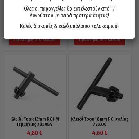
Όλες οι παραγγελίες θα εκτελεστούν από 17
Αντλία Υγρών Δραπάνου PG
Φορέας SDS-Plus Για Τσοκ
Αυγούστου με σειρά προτεραιότητας!
890.00
Δραπάνου SAN OU 3/8 X 24F
Καλές διακοπές & καλό υπόλοιπο καλοκαιριού!
21,60
€
3,00
€
Προσθήκη στο καλάθι
Προσθήκη στο καλάθι
Κλειδί Τσοκ 13mm RÖHM
Κλειδί Τσοκ 16mm PG Ιταλίας
Γερμανίας 205989
793.00
4,80
€
4,60
€