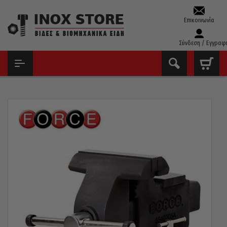
Επικοινωνία
Σύνδεση / Εγγραφ
ΑΡΧΙΚΉ
ΕΡΓΑΛΕΊΑ ΧΕΙΡΌΣ - ΑΝΑΛΏΣΙΜΑ
ΜΈΓΓΕΝΕΣ
ΜΈΓΓΕΝΗ FORCE ΠΕΡΙΣΤΡΕΦΌΜΕΝΗ ΒΑΡΈΟΥ ΤΎΠΟΥ 8″ 200MM
6540208A