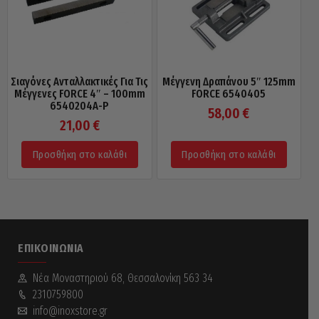
Σιαγόνες Ανταλλακτικές Για Τις
Μέγγενη Δραπάνου 5″ 125mm
Μέγγενες FORCE 4″ – 100mm
FORCE 6540405
6540204A-P
58,00
€
21,00
€
Προσθήκη στο καλάθι
Προσθήκη στο καλάθι
ΕΠΙΚΟΙΝΩΝΊΑ
Νέα Mοναστηριού 68, Θεσσαλονίκη 563 34
2310759800
info@inoxstore.gr