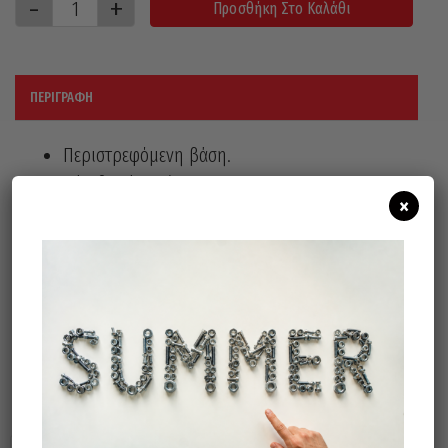
Προσθήκη Στο Καλάθι
ΠΕΡΙΓΡΑΦΉ
Περιστρεφόμενη βάση.
Νέα βαρέου τύπου.
×
Το παξιμάδι και η βάση είναι ένα ενιαίο
κομμάτι σφυρήλατο για σταθερή ένωση
της βάσης και του κοχλία οδήγησης.
Αντικαταστάσιμες σιαγόνες.
Σχετικά προϊόντα