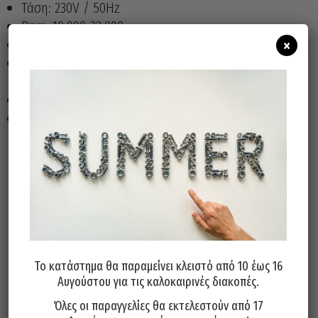
Τάση: 230V / 50Hz
Rpm: 10.000-32.000
×
Μεταβλητή ταχύτητα.
λαμβάνει 3 διαφορετικούς δακτυλίους:Ø1,6-2,35-
3,2mm
1 παξιμάδι
1 κλειδί.
Άμεσα διαθέσιμο
Διαθεσιμότητα:
Προσθήκη Στο Καλάθι
Το κατάστημα θα παραμείνει κλειστό από 10 έως 16
Αυγούστου για τις καλοκαιρινές διακοπές.
Όλες οι παραγγελίες θα εκτελεστούν από 17