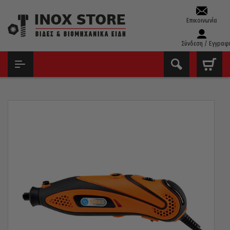
Επικοινωνία
Σύνδεση / Εγγραφ
ΑΡΧΙΚΉ
ΕΡΓΑΛΕΊΑ ΧΕΙΡΌΣ - ΑΝΑΛΏΣΙΜΑ
ΕΡΓΑΛΕΊΑ ΜΟΝΤΕΛΙΣΜΟΎ
MINI ΠΕΡΙΣΤΡΟΦΙΚΌ ΕΡΓΑΛΕΊΟ PG ΙΤΑΛΊΑΣ 135W PG142MD