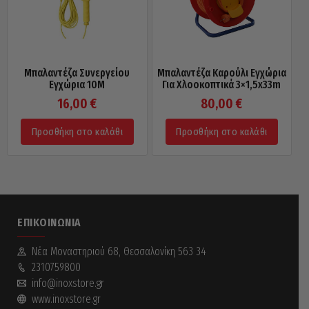
Μπαλαντέζα Συνεργείου
Μπαλαντέζα Καρούλι Εγχώρια
Εγχώρια 10M
Για Χλοοκοπτικά 3×1,5x33m
16,00
€
80,00
€
Προσθήκη στο καλάθι
Προσθήκη στο καλάθι
ΕΠΙΚΟΙΝΩΝΊΑ
Νέα Mοναστηριού 68, Θεσσαλονίκη 563 34
2310759800
info@inoxstore.gr
www.inoxstore.gr