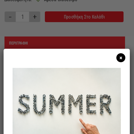
Προσθήκη Στο Καλάθι
ΠΕΡΙΓΡΑΦΉ
×
Με 4 πρίζες σούκο, λυχνία και πώμα
ασφαλείας
Δέχεται καλώδιο 3×1,5 έως 50m & 3×2,5
έως 50m
Σχετικά προϊόντα