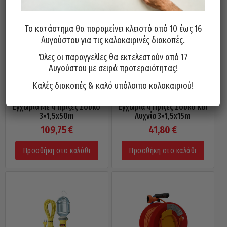
Το κατάστημα θα παραμείνει κλειστό από 10 έως 16
Αυγούστου για τις καλοκαιρινές διακοπές.
Όλες οι παραγγελίες θα εκτελεστούν από 17
Αυγούστου με σειρά προτεραιότητας!
Καλές διακοπές & καλό υπόλοιπο καλοκαιριού!
Μπαλαντέζα Καρούλι Πλαστικό
Μπαλαντέζα Κλειστού Τύπου
Εγχώρια Με 4 Πρίζες Σούκο
Εγχώρια 4 Πρίζες Σούκο Και
3×1,5x50m
Λυχνία 3×1,5x15m
109,75
€
41,80
€
Προσθήκη στο καλάθι
Προσθήκη στο καλάθι