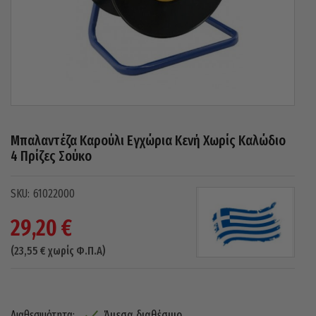
Μπαλαντέζα Καρούλι Εγχώρια Κενή Χωρίς Καλώδιο
4 Πρίζες Σούκο
61022000
29,20
€
(
23,55
€
χωρίς Φ.Π.Α)
Άμεσα διαθέσιμο
Διαθεσιμότητα: