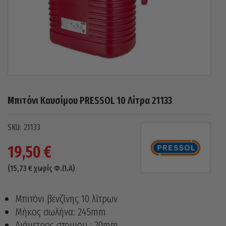
Μπιτόνι Καυσίμου PRESSOL 10 Λίτρα 21133
21133
19,50
€
(
15,73
€
χωρίς Φ.Π.Α)
Μπιτόνι βενζίνης 10 λίτρων
Μήκος σωλήνα: 245mm
Διάμετρος στομιου : 20mm