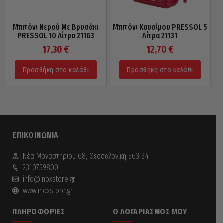
Μπιτόνι Νερού Με Βρυσάκι
Μπιτόνι Καυσίμου PRESSOL 5
PRESSOL 10 Λίτρα 21163
Λίτρα 21131
17,30
€
12,70
€
Προσθήκη στο καλάθι
Προσθήκη στο καλάθι
ΕΠΙΚΟΙΝΩΝΊΑ
Νέα Mοναστηριού 68, Θεσσαλονίκη 563 34
2310759800
info@inoxstore.gr
www.inoxstore.gr
ΠΛΗΡΟΦΟΡΊΕΣ
Ο ΛΟΓΑΡΙΑΣΜΌΣ ΜΟΥ