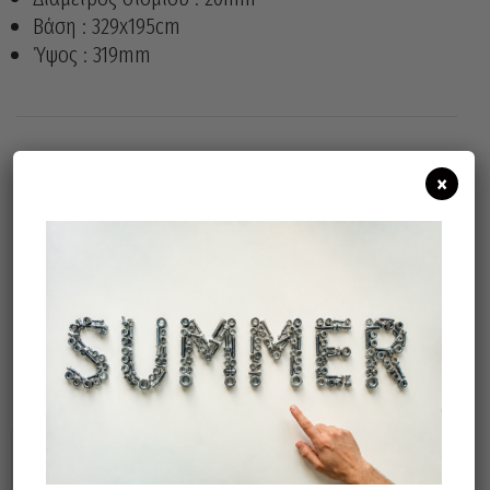
Βάση : 329x195cm
Ύψος : 319mm
×
Άμεσα διαθέσιμο
Διαθεσιμότητα:
Προσθήκη Στο Καλάθι
Σχετικά προϊόντα