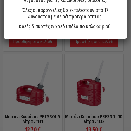
Αυγούστου για τις καλοκαιρινές διακοπές.
Όλες οι παραγγελίες θα εκτελεστούν από 17
Αυγούστου με σειρά προτεραιότητας!
Ανταλλακτικό Βρυσάκι Για
Δοχείο Καυσίμου Μεταλλικό 20
Μπιτόνι Νερού PRESSOL 21088
Λίτρα 10964
Καλές διακοπές & καλό υπόλοιπο καλοκαιριού!
6,40
€
29,00
€
Προσθήκη στο καλάθι
Προσθήκη στο καλάθι
Μπιτόνι Καυσίμου PRESSOL 5
Μπιτόνι Καυσίμου PRESSOL 10
Λίτρα 21131
Λίτρα 21133
12,70
€
19,50
€