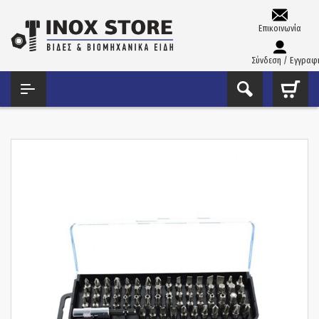
Επικοινωνία
Σύνδεση / Εγγραφ
ΑΡΧΙΚΉ
ΕΡΓΑΛΕΊΑ ΧΕΙΡΌΣ - ΑΝΑΛΏΣΙΜΑ
ΑΝΤΆΠΤΟΡΕΣ - ΜΎΤΕΣ
ΣΕΤ ΜΎΤΕΣ 1/4
ΜΎΤΕΣ 1/4 ΣΕΤ 60 TΕΜ. TAIWAN SDB60