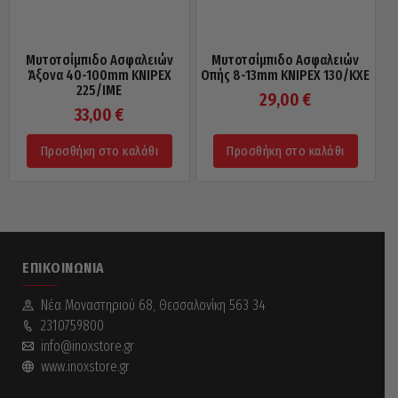
Μυτοτσίμπιδο Ασφαλειών
Μυτοτσίμπιδο Ασφαλειών
Άξονα 40-100mm KNIPEX
Οπής 8-13mm KNIPEX 130/KXE
225/IME
29,00
€
33,00
€
Προσθήκη στο καλάθι
Προσθήκη στο καλάθι
ΕΠΙΚΟΙΝΩΝΊΑ
Νέα Mοναστηριού 68, Θεσσαλονίκη 563 34
2310759800
info@inoxstore.gr
www.inoxstore.gr