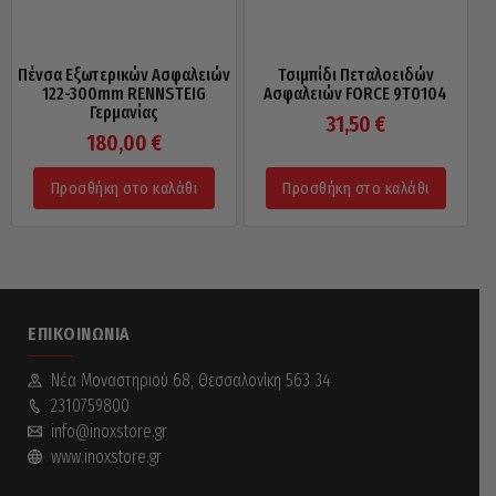
Πένσα Εξωτερικών Ασφαλειών
Τσιμπίδι Πεταλοειδών
122-300mm RENNSTEIG
Ασφαλειών FORCE 9T0104
Γερμανίας
31,50
€
180,00
€
Προσθήκη στο καλάθι
Προσθήκη στο καλάθι
ΕΠΙΚΟΙΝΩΝΊΑ
Νέα Mοναστηριού 68, Θεσσαλονίκη 563 34
2310759800
info@inoxstore.gr
www.inoxstore.gr