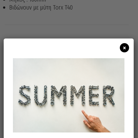
Βιδώνουν με μύτη Torx T40
Άμεσα διαθέσιμο
Διαθεσιμότητα:
×
Προσθήκη Στο Καλάθι
Μπορεί επίσης να σας αρέσει…