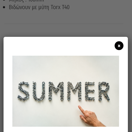
Βιδώνουν με μύτη Torx T40
Άμεσα διαθέσιμο
Διαθεσιμότητα:
×
Προσθήκη Στο Καλάθι
Μπορεί επίσης να σας αρέσει…