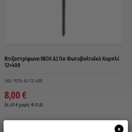
Ντιζοστρίφωνα INOX A2 Για Φωτοβολταϊκά Κομπλέ
12×400
9216-A2-12-400
8,00
€
(
6,45
€
χωρίς Φ.Π.Α)
Περιλαμβάνονται :
×
3 παξιμάδια φλαντζωτά M12