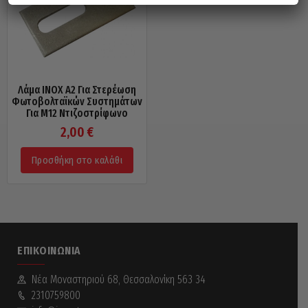
Λάμα INOX A2 Για Στερέωση
Φωτοβολταϊκών Συστημάτων
Για M12 Ντιζοστρίφωνο
2,00
€
Προσθήκη στο καλάθι
ΕΠΙΚΟΙΝΩΝΊΑ
Νέα Mοναστηριού 68, Θεσσαλονίκη 563 34
2310759800