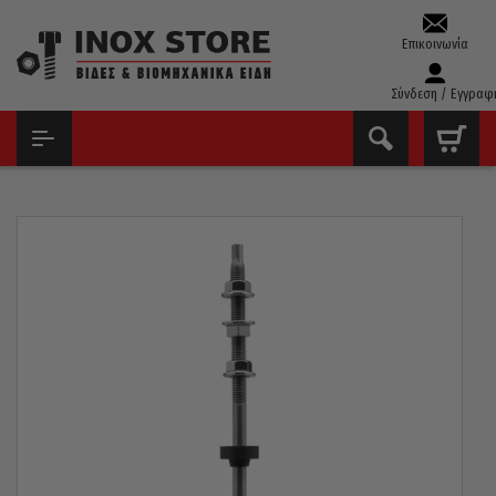
Επικοινωνία
Σύνδεση / Εγγραφ
ΑΡΧΙΚΉ
ΒΊΔΕΣ
ΒΊΔΕΣ & ΕΞΑΡΤΉΜΑΤΑ ΣΤΉΡΙΞΗΣ ΦΩΤΟΒΟΛΤΑΪΚΏΝ
ΝΤΙΖΟΣΤΡΊΦΩΝΑ INOX A2 ΓΙΑ ΦΩΤΟΒΟΛΤΑΪΚΆ ΚΟΜΠΛΈ 12×400