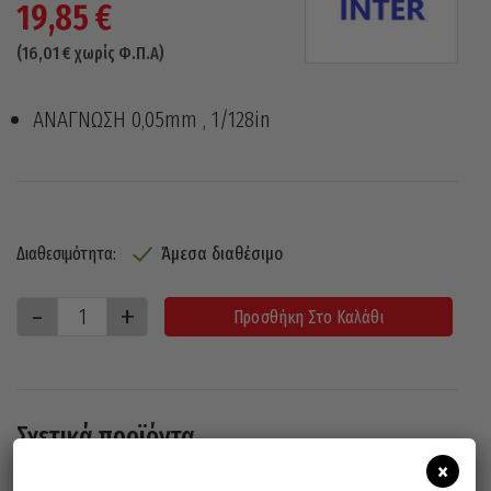
19,85
€
(
16,01
€
χωρίς Φ.Π.Α)
ΑΝΑΓΝΩΣΗ 0,05mm , 1/128in
Άμεσα διαθέσιμο
Διαθεσιμότητα:
Προσθήκη Στο Καλάθι
Σχετικά προϊόντα
×