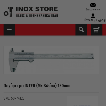
Επικοινωνία
Σύνδεση / Εγγραφ
ΑΡΧΙΚΉ
ΕΡΓΑΛΕΊΑ ΧΕΙΡΌΣ - ΑΝΑΛΏΣΙΜΑ
ΌΡΓΑΝΑ ΜΈΤΡΗΣΗΣ
ΠΑΧΎΜΕΤΡΑ
ΠΑΧΎΜΕΤΡΟ INTER (ΜΕ ΒΙΔΆΚΙ) 150MM
Παχύμετρο INTER (με Βιδάκι) 150mm
50774123