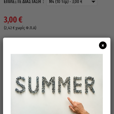
ΕΠΙΛΈΞΤΕ ΔΙΆΣΤΑΣΗ
3,00
€
(
2,42
€
χωρίς Φ.Π.Α)
Άμεσα διαθέσιμο
Διαθεσιμότητα:
×
Προσθήκη Στο Καλάθι
Σχετικά προϊόντα