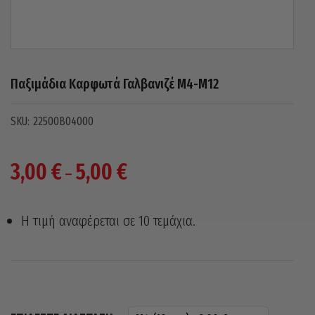
Παξιμάδια Καρφωτά Γαλβανιζέ Μ4-Μ12
22500B04000
Price
3,00
€
5,00
€
–
range:
3,00 €
Η τιμή αναφέρεται σε 10 τεμάχια.
through
5,00 €