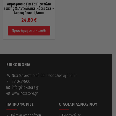
Ακροφύσια Για Τα Πιστόλια
Βαφής & Ανταλλακτικά Σε Σετ –
Ακροφύσιο 1,8mm
24,80
€
Προσθήκη στο καλάθι
ΕΠΙΚΟΙΝΩΝΊΑ
Νέα Mοναστηριού 68, Θεσσαλονίκη 563 34
2310759800
info@inoxstore.gr
www.inoxstore.gr
ΠΛΗΡΟΦΟΡΊΕΣ
Ο ΛΟΓΑΡΙΑΣΜΌΣ ΜΟΥ
Πολιτική Απορρήτου
Παραγγελίες