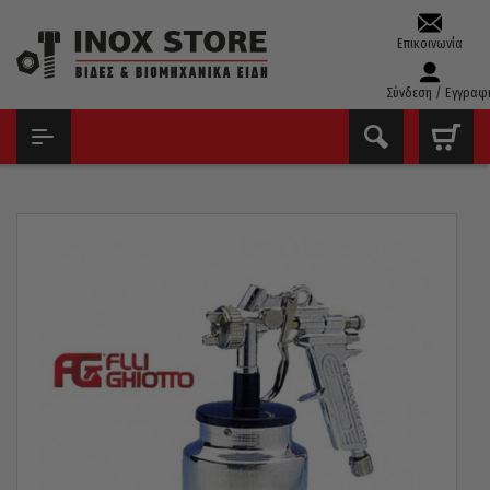
Επικοινωνία
Σύνδεση / Εγγραφ
ΑΡΧΙΚΉ
ΕΡΓΑΛΕΊΑ ΑΈΡΟΣ
ΠΙΣΤΌΛΙΑ ΒΑΦΉΣ
ΠΙΣΤΌΛΙ ΒΑΦΉΣ GHIOTTO ΙΤΑΛΊΑΣ 1.4MM ΚΆΤΩ ΔΟΧΕΊΟ 28D