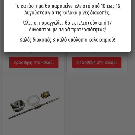
Το κατάστημα θα παραμείνει κλειστό από 10 έως 16
Αυγούστου για τις καλοκαιρινές διακοπές.
Όλες οι παραγγελίες θα εκτελεστούν από 17
Αυγούστου με σειρά προτεραιότητας!
Ακροφύσια Για Τα Πιστόλια
Ακροφύσια Για Τα Πιστόλια
Βαφής & Ανταλλακτικά Σε Σετ –
Βαφής & Ανταλλακτικά Σε Σετ –
Καλές διακοπές & καλό υπόλοιπο καλοκαιριού!
Ακροφύσιο 1,4mm
Ακροφύσιο 2,2mm
24,80
€
24,80
€
Προσθήκη στο καλάθι
Προσθήκη στο καλάθι