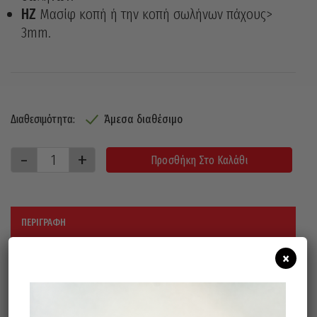
HZ
Μασίφ κοπή ή την κοπή σωλήνων πάχους>
3mm.
Άμεσα διαθέσιμο
Διαθεσιμότητα:
Προσθήκη Στο Καλάθι
ΠΕΡΙΓΡΑΦΉ
×
Παρακάτω η διάμετρος, ο αριθμός των
δοντών, το βήμα και η μορφή των
δοντιών: