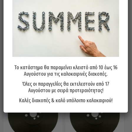
Ø250x2x32 (128-Τ6-HZ)
Ø250x2x32 (160-Τ5-BW)
Ø250x2x32 (200-Τ4-BW)
Ø275×2,5×32 (220-Τ4-BW)
Ø300×2,5×32 (160-Τ6-HZ)
Ø300×2,5×32 (220-Τ4-BW)
Το κατάστημα θα παραμείνει κλειστό από 10 έως 16
Σχετικά προϊόντα
Αυγούστου για τις καλοκαιρινές διακοπές.
Όλες οι παραγγελίες θα εκτελεστούν από 17
Αυγούστου με σειρά προτεραιότητας!
Καλές διακοπές & καλό υπόλοιπο καλοκαιριού!