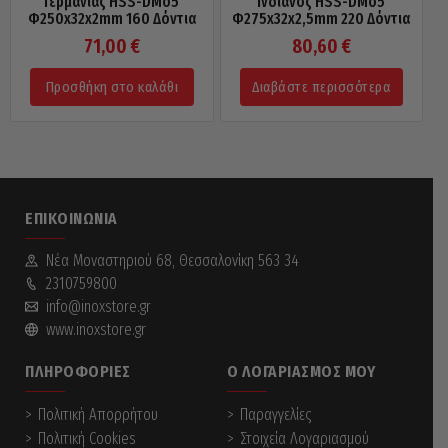
Γερμανίας HSS-DMo5
Ινδιάνος HSS-DMo5
Φ250x32x2mm 160 Δόντια
Φ275x32x2,5mm 220 Δόντια
71,00
€
80,60
€
Προσθήκη στο καλάθι
Διαβάστε περισσότερα
ΕΠΙΚΟΙΝΩΝΊΑ
Νέα Mοναστηριού 68, Θεσσαλονίκη 563 34
2310759800
info@inoxstore.gr
www.inoxstore.gr
ΠΛΗΡΟΦΟΡΊΕΣ
Ο ΛΟΓΑΡΙΑΣΜΌΣ ΜΟΥ
Πολιτική Απορρήτου
Παραγγελίες
Πολιτική Cookies
Στοιχεία Λογαριασμού