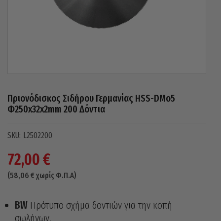
Πριονόδισκος Σιδήρου Γερμανίας HSS-DMo5
Φ250x32x2mm 200 Δόντια
L2502200
72,00
€
(
58,06
€
χωρίς Φ.Π.Α)
BW
Πρότυπο σχήμα δοντιών για την κοπή
σωλήνων.