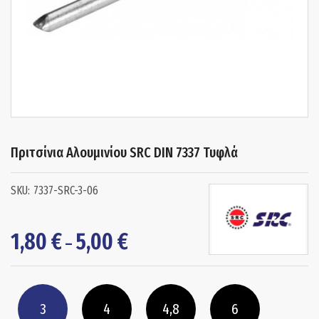
Πριτσίνια Αλουμινίου SRC DIN 7337 Τυφλά
7337-SRC-3-06
Price
1,80
€
5,00
€
–
range:
1,80 €
through
3
4
4,8
6
5,00 €