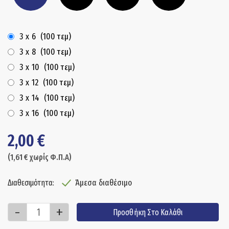
3
x
6
(100 τεμ)
3
x
8
(100 τεμ)
3
x
10
(100 τεμ)
3
x
12
(100 τεμ)
3
x
14
(100 τεμ)
3
x
16
(100 τεμ)
2,00
€
(
1,61
€
χωρίς Φ.Π.Α)
Άμεσα διαθέσιμο
Διαθεσιμότητα:
Προσθήκη Στο Καλάθι