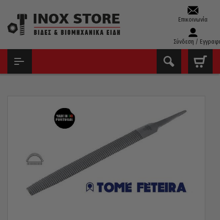
Επικοινωνία
Σύνδεση / Εγγραφ
ΑΡΧΙΚΉ
ΕΡΓΑΛΕΊΑ ΧΕΙΡΌΣ - ΑΝΑΛΏΣΙΜΑ
ΛΊΜΕΣ - ΡΆΣΠΕΣ
ΡΆΣΠΕΣ
ΡΆΣΠΑ ΞΎΛΟΥ FETEIRA ΠΟΡΤΟΓΑΛΊΑΣ ΗΜΙΣΤΡΌΓΓΥΛΗ 12”