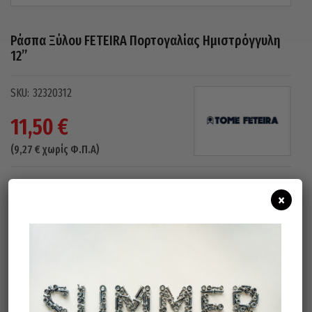
Ράσπα Ξύλου FETEIRA Πορτογαλίας Ημιστρόγγυλη
12”
32320312
11,50
€
(
9,27
€
χωρίς Φ.Π.Α)
×
Άμεσα διαθέσιμο
Διαθεσιμότητα:
Προσθήκη Στο Καλάθι