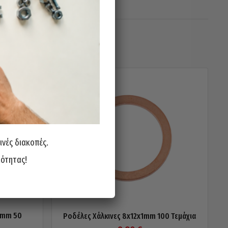
ινές διακοπές.
ιότητας!
5mm 50
Ροδέλες Χάλκινες 8x12x1mm 100 Τεμάχια