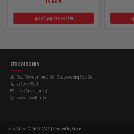
15,60
€
Προσθήκη στο καλάθι
Π
ΕΠΙΚΟΙΝΩΝΊΑ
Νέα Mοναστηριού 68, Θεσσαλονίκη 563 34
2310759800
info@inoxstore.gr
www.inoxstore.gr
Inox Store
2018-2026
| Hosted by
Suge