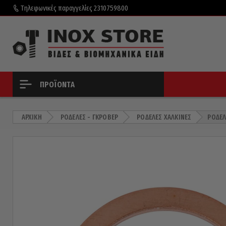
Τηλεφωνικές παραγγελίες
2310759800
ΠΡΟΪΌΝΤΑ
ΑΡΧΙΚΉ
ΡΌΔΕΛΕΣ - ΓΚΡΌΒΕΡ
ΡΟΔΈΛΕΣ ΧΆΛΚΙΝΕΣ
ΡΟΔΈΛ