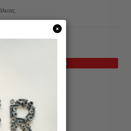
λκινες.
×
σιμο
Προσθήκη Στο Καλάθι