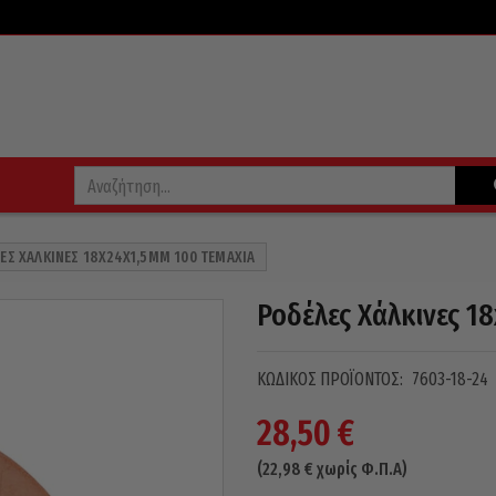
ΕΣ ΧΆΛΚΙΝΕΣ 18X24X1,5MM 100 ΤΕΜΆΧΙΑ
Ροδέλες Χάλκινες 1
ΚΩΔΙΚΌΣ ΠΡΟΪΌΝΤΟΣ:
7603-18-24
28,50
€
(
22,98
€
χωρίς Φ.Π.Α)