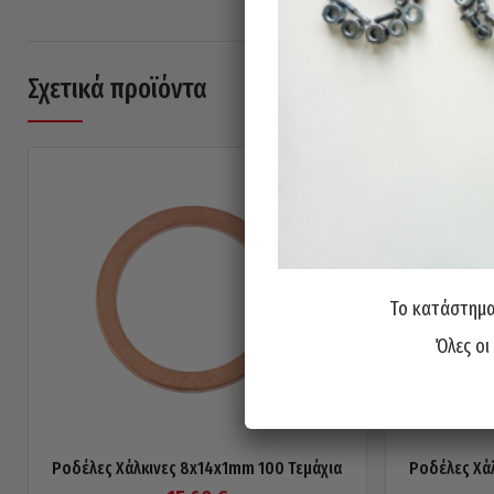
Σχετικά προϊόντα
Το κατάστημα 
Όλες οι
Ροδέλες Χάλκινες 8x14x1mm 100 Τεμάχια
Ροδέλες Χά