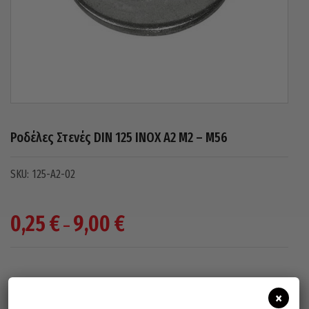
Ροδέλες Στενές DIN 125 INOX A2 M2 – M56
125-A2-02
Price
0,25
€
9,00
€
–
range:
0,25 €
through
9,00 €
×
ΕΠΙΛΈΞΤΕ ΔΙΆΣΤΑΣΗ