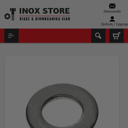
Επικοινωνία
Σύνδεση / Εγγραφ
ΑΡΧΙΚΉ
ΡΌΔΕΛΕΣ - ΓΚΡΌΒΕΡ
ΡΟΔΈΛΕΣ ΣΤΕΝΈΣ DIN125
ΡΟΔΈΛΕΣ ΣΤΕΝΈΣ DIN 125 INOX A2 M2 – M56