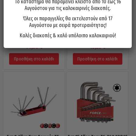
Το κατάστημα θα παραμείνει κλειστό από 10 έως 16
Αυγούστου για τις καλοκαιρινές διακοπές.
Όλες οι παραγγελίες θα εκτελεστούν από 17
Αυγούστου με σειρά προτεραιότητας!
Σετ 9 Κλειδιά Allen Torx Μακριά
Σετ 9 Κλειδιά Allen Torx Πολύ
Καλές διακοπές & καλό υπόλοιπο καλοκαιριού!
T10-T50 FORCE 5098L
Μακριά T10-T50 FORCE 5098XL
14,50
€
15,25
€
Προσθήκη στο καλάθι
Προσθήκη στο καλάθι