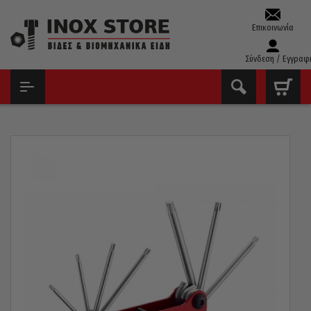
Επικοινωνία
Σύνδεση / Εγγραφ
ΑΡΧΙΚΉ
ΕΡΓΑΛΕΊΑ ΧΕΙΡΌΣ - ΑΝΑΛΏΣΙΜΑ
ΆΛΛΕΝ ΚΛΕΙΔΙΆ
ΚΛΕΙΔΙΆ TORX ΣΕΤ
ΣΕΤ 8 ALLEN TORX ΣΟΥΓΙΆΣ T9-T40 FORCE 5083F