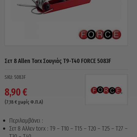
Σετ 8 Allen Torx Σουγιάς T9-T40 FORCE 5083F
5083F
8,90
€
(
7,18
€
χωρίς Φ.Π.Α)
Περιλαμβάνει :
Σετ 8 Αλλεν torx : Τ9 – Τ10 – Τ15 – Τ20 – Τ25 – Τ27 –
Τ30 – Τ40