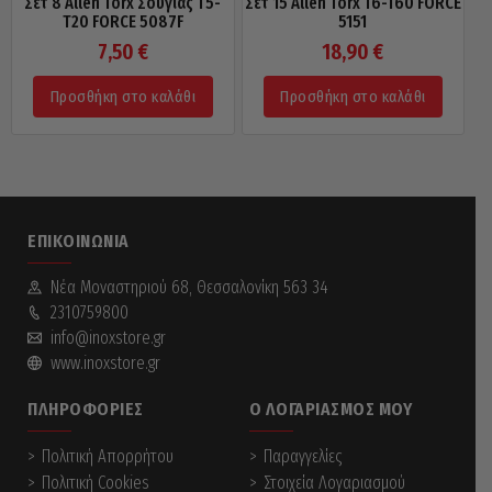
Σετ 8 Allen Torx Σουγιάς T5-
Σετ 15 Allen Torx T6-T60 FORCE
T20 FORCE 5087F
5151
7,50
€
18,90
€
Προσθήκη στο καλάθι
Προσθήκη στο καλάθι
ΕΠΙΚΟΙΝΩΝΊΑ
Νέα Mοναστηριού 68, Θεσσαλονίκη 563 34
2310759800
info@inoxstore.gr
www.inoxstore.gr
ΠΛΗΡΟΦΟΡΊΕΣ
Ο ΛΟΓΑΡΙΑΣΜΌΣ ΜΟΥ
Πολιτική Απορρήτου
Παραγγελίες
Πολιτική Cookies
Στοιχεία Λογαριασμού