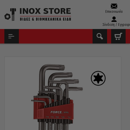
Επικοινωνία
Σύνδεση / Εγγραφ
ΑΡΧΙΚΉ
ΕΡΓΑΛΕΊΑ ΧΕΙΡΌΣ - ΑΝΑΛΏΣΙΜΑ
ΆΛΛΕΝ ΚΛΕΙΔΙΆ
ΚΛΕΙΔΙΆ TORX ΣΕΤ
ΣΕΤ 9 ΚΛΕΙΔΙΆ ALLEN TORX ΜΑΚΡΙΆ T10-T50 FORCE 5098L