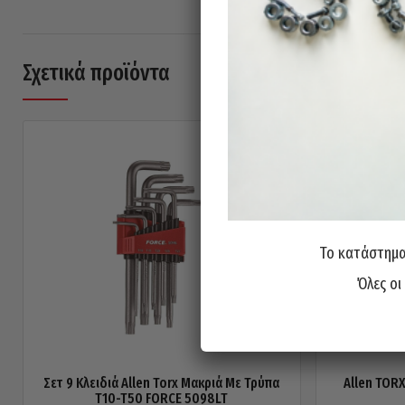
Σχετικά προϊόντα
Το κατάστημα 
Όλες οι
Σετ 9 Κλειδιά Allen Torx Μακριά Με Τρύπα
Allen TORX
T10-T50 FORCE 5098LT