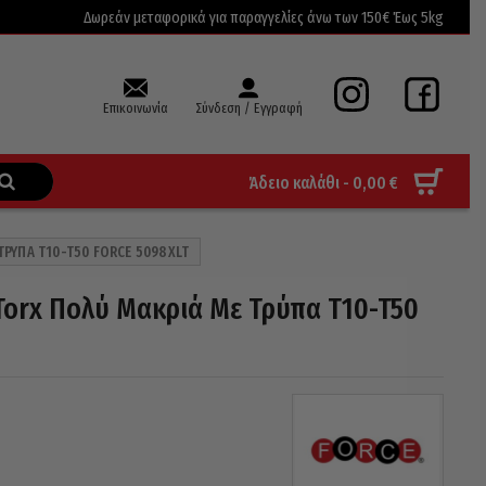
Δωρεάν μεταφορικά για παραγγελίες άνω των 150€ Έως 5kg
Επικοινωνία
Σύνδεση / Εγγραφή
Άδειο καλάθι -
0,00
€
 ΤΡΎΠΑ T10-T50 FORCE 5098XLT
 Torx Πολύ Μακριά Με Τρύπα T10-T50