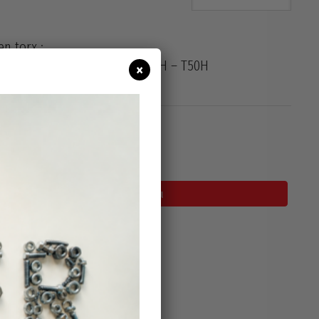
en torx :
Η – Τ27Η – Τ30Η – Τ40Η – Τ45Η – Τ50Η
×
σιμο
Προσθήκη Στο Καλάθι