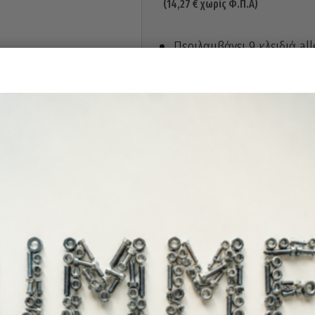
(
14,27
€
χωρίς Φ.Π.Α)
Περιλαμβάνει 9 κλειδιά all
Τ10Η – Τ15Η – Τ20Η – Τ25
Άμεσα διαθέ
Διαθεσιμότητα: