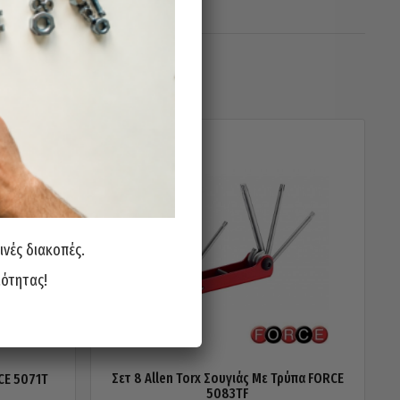
ινές διακοπές.
ιότητας!
Σετ 8 Allen Torx Σουγιάς Με Τρύπα FORCE
RCE 5071T
5083TF