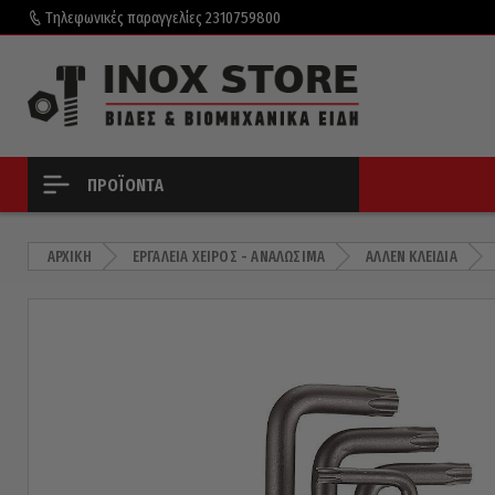
Τηλεφωνικές παραγγελίες
2310759800
ΠΡΟΪΌΝΤΑ
ΑΡΧΙΚΉ
ΕΡΓΑΛΕΊΑ ΧΕΙΡΌΣ - ΑΝΑΛΏΣΙΜΑ
ΆΛΛΕΝ ΚΛΕΙΔΙΆ