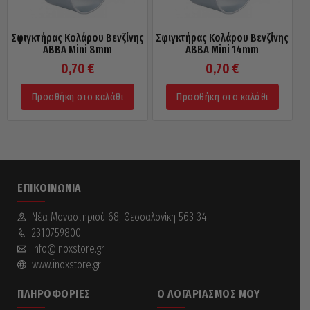
Σφιγκτήρας Κολάρου Βενζίνης
Σφιγκτήρας Κολάρου Βενζίνης
ABBA Mini 8mm
ABBA Mini 14mm
0,70
€
0,70
€
Προσθήκη στο καλάθι
Προσθήκη στο καλάθι
ΕΠΙΚΟΙΝΩΝΊΑ
Νέα Mοναστηριού 68, Θεσσαλονίκη 563 34
2310759800
info@inoxstore.gr
www.inoxstore.gr
ΠΛΗΡΟΦΟΡΊΕΣ
Ο ΛΟΓΑΡΙΑΣΜΌΣ ΜΟΥ