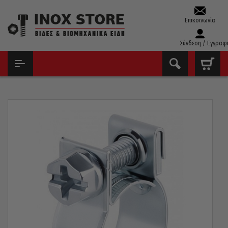
Επικοινωνία
Σύνδεση / Εγγραφ
ΑΡΧΙΚΉ
ΑΣΦΆΛΕΙΕΣ – ΣΦΉΝΕΣ – ΣΦΙΓΚΤΉΡΕΣ
ΣΦΙΓΚΤΉΡΕΣ ΚΟΛΆΡΩΝ ΒΕΝΖΊΝΗΣ
ΣΦΙΓΚΤΉΡΑΣ ΚΟΛΆΡΟΥ ΒΕΝΖΊΝΗΣ ABBA MINI 18-20MM