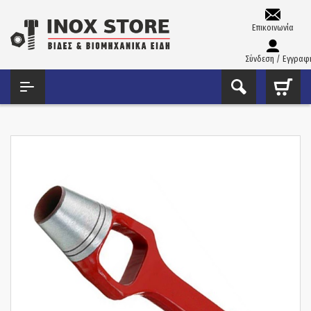
Επικοινωνία
Σύνδεση / Εγγραφ
ΑΡΧΙΚΉ
ΕΡΓΑΛΕΊΑ ΧΕΙΡΌΣ - ΑΝΑΛΏΣΙΜΑ
ΣΓΡΌΠΙΕΣ
ΣΓΡΌΠΙΑ LUCKHAUS ΓΕΡΜΑΝΊΑΣ 32MM