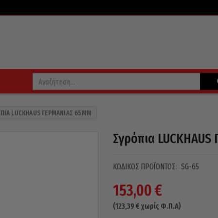
ΠΙΑ LUCKHAUS ΓΕΡΜΑΝΊΑΣ 65MM
Σγρόπια LUCKHAUS 
ΚΩΔΙΚΌΣ ΠΡΟΪΌΝΤΟΣ:
SG-65
153,00
€
(
123,39
€
χωρίς Φ.Π.Α)