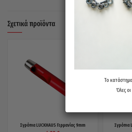
Σχετικά προϊόντα
Το κατάστημα 
Όλες οι
Σγρόπια LUCKHAUS Γερμανίας 9mm
Σγρόπια 