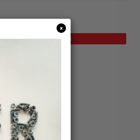
σιμο
×
Προσθήκη Στο Καλάθι