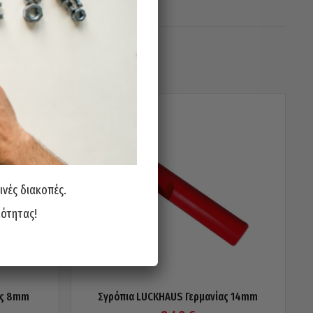
ινές διακοπές.
ιότητας!
ας 8mm
Σγρόπια LUCKHAUS Γερμανίας 14mm