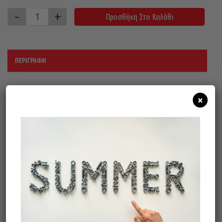
Προσθήκη Στο Καλάθι
ΠΕΡΙΓΡΑΦΉ
Εφαρμογή: σε χάλυβα, κράμα
×
ανοξείδωτου χάλυβα, χρώμα μετάλλων,
καουτσούκ.
ΚΟΚΚΟΣ : Α120
ΑΞΟΝΑΣ 6mm
RPM MAX : 9.000
Σχετικά προϊόντα