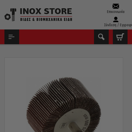
Επικοινωνία
Σύνδεση / Εγγραφ
ΑΡΧΙΚΉ
ΔΊΣΚΟΙ - ΛΕΙΑΝΤΙΚΆ
ΣΜΥΡΙΔΌΠΑΝΑ ΜΕ ΆΞΟΝΑ
ΣΜΥΡΙΔΌΠΑΝΟ ΜΕ ΆΞΟΝΑ COMET P120 80×40