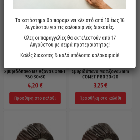
Το κατάστημα θα παραμείνει κλειστό από 10 έως 16
Αυγούστου για τις καλοκαιρινές διακοπές.
Όλες οι παραγγελίες θα εκτελεστούν από 17
Αυγούστου με σειρά προτεραιότητας!
Καλές διακοπές & καλό υπόλοιπο καλοκαιριού!
Σμυριδόπανο Με Άξονα COMET
Σμυριδόπανο Με Άξονα 3mm
P80 30×30
COMET P80 20×20
4,20
€
3,25
€
Προσθήκη στο καλάθι
Προσθήκη στο καλάθι