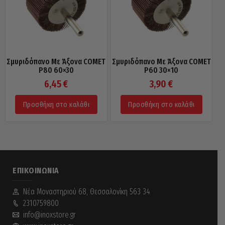
Σμυριδόπανο Με Άξονα COMET
Σμυριδόπανο Με Άξονα COMET
P80 60×30
P60 30×10
6,45
€
3,90
€
Προσθήκη στο καλάθι
Προσθήκη στο καλάθι
ΕΠΙΚΟΙΝΩΝΊΑ
Νέα Mοναστηριού 68, Θεσσαλονίκη 563 34
2310759800
info@inoxstore.gr